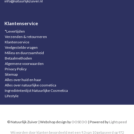
info@natuurlijkzuiver.nl
Klantenservice
*Levertijden
Verzenden & retourneren
Klantenservice
Veelgestelde vragen
Milieu en duurzaamheid
Betaalmethoden
Algemene voorwaarden
Privacy Policy
Sitemap
Alles over huid en haar
Alles over natuurlijke cosmetica
Ingrediëntenlijst Natuurlijke Cosmetica
Lifestyle
© Natuurlijk Zuiver | Webshop design by
OOSEOO
| Powered by
Lightspeed
Wij worden door klanten beoordeeld met een
9,3
van
10
gebaseerd op
972